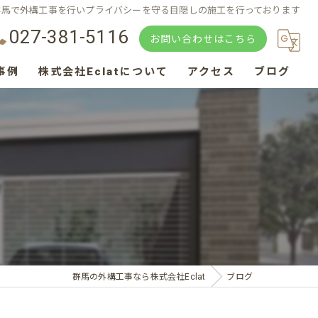
群馬で外構工事を行いプライバシーを守る目隠しの施工を行っております
027-381-5116
お問い合わせはこちら
事例
株式会社Eclatについて
アクセス
ブログ
カーポート
目隠し
門扉
エクステリア
庭
群馬の外構工事なら株式会社Eclat
ブログ